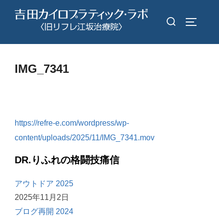
コ
検
ン
サイドバ
索
テ
対
ン
象:
ツ
IMG_7341
へ
ス
キ
ッ
https://refre-e.com/wordpress/wp-
プ
content/uploads/2025/11/IMG_7341.mov
DR.りふれの格闘技痛信
アウトドア 2025
2025年11月2日
ブログ再開 2024