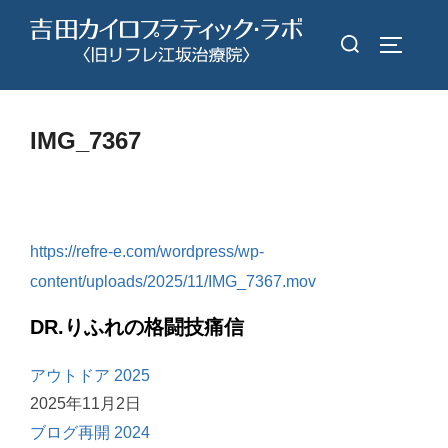
コ
検
ン
サイドバ
索
テ
対
ン
象:
ツ
IMG_7367
へ
ス
キ
ッ
https://refre-e.com/wordpress/wp-
プ
content/uploads/2025/11/IMG_7367.mov
DR.りふれの格闘技痛信
アウトドア 2025
2025年11月2日
ブログ再開 2024