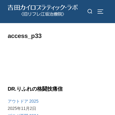
コ
検
ン
サイドバ
索
テ
対
ン
象:
ツ
access_p33
へ
ス
キ
ッ
プ
DR.りふれの格闘技痛信
アウトドア 2025
2025年11月2日