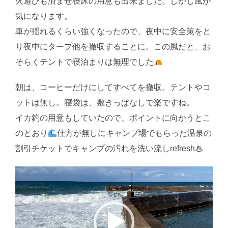
火遊びも済ませ寝床の用意も出来ました。しかし風が
気になります。
車が揺れるくらい強くなったので、夜中に安全策をと
り夜中にタープ他を撤収することに。この風だと、お
そらくテントで寝泊まりは無理でした
朝は、コーヒーだけにしてすべてを撤収。テントやコ
ットは無し。寝袋は、敷きっぱなしで楽ですね。
イカ釣の用意もしていたので、ポイントに向かうとこ
のとおり
仕方が無しにキャンプ場でもらった温泉の
割引チケットでキャンプの汚れを洗い流しrefresh♨
動
画
プ
レ