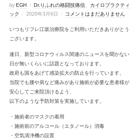
by
EGH
Dr.りふれの格闘技痛信
、
カイロプラクティ
投
ック
2020年3月6日
コメントはまだありません
稿
いつもリフレ江坂治療院をご利用いただきありがとう
日:
ございます。
連日、新型コロナウィルス関連のニュースを聞かない
日が無いくらいに話題となっております。
政府も国をあげて感染拡大の防止を行っています。
当院でも腰や肩など痛みがあり施術が必要な患者様が
安心してご来院頂けるよう、
以下のような予防対策を実施しています。
・施術者のマスクの着用
・施術前のアルコール（エタノール）消毒
・空気清浄機の設置