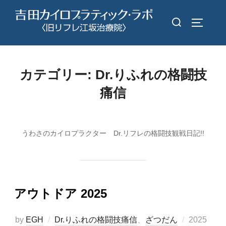
コ
検
ン
サイドバ
索
テ
対
ン
象:
ツ
カテゴリー:
Dr.りふれの格闘技
へ
痛信
ス
キ
ッ
プ
うわさのカイロプラクター Dr.リフレの格闘技観戦日記!!
アウトドア 2025
投
by
EGH
Dr.りふれの格闘技痛信
、
ざつだん
2025