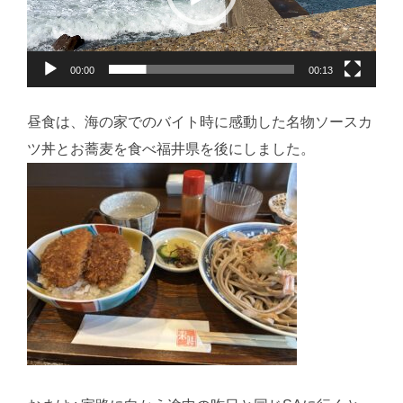
ー
ヤ
ー
00:00
00:13
昼食は、海の家でのバイト時に感動した名物ソースカ
ツ丼とお蕎麦を食べ福井県を後にしました。