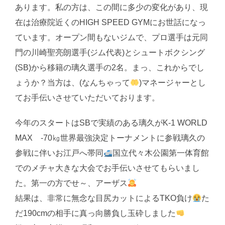
あります。私の方は、この間に多少の変化があり、現
在は治療院近くのHIGH SPEED GYMにお世話になっ
ています。オープン間もないジムで、プロ選手は元同
門の川崎聖亮朗選手(ジム代表)とシュートボクシング
(SB)から移籍の璃久選手の2名。まっ、これからでし
ょうか？当方は、(なんちゃって
)マネージャーとし
てお手伝いさせていただいております。
今年のスタートはSBで実績のある璃久がK-1 WORLD
MAX -70㎏世界最強決定トーナメントに参戦璃久の
参戦に伴いお江戸へ帯同
国立代々木公園第一体育館
でのメチャ大きな大会でお手伝いさせてもらいまし
た。第一の方でせ～、アーザス
結果は、非常に無念な目尻カットによるTKO負け
た
だ190cmの相手に真っ向勝負し玉砕しました