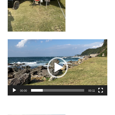
動
画
プ
レ
ー
ヤ
ー
00:00
00:11