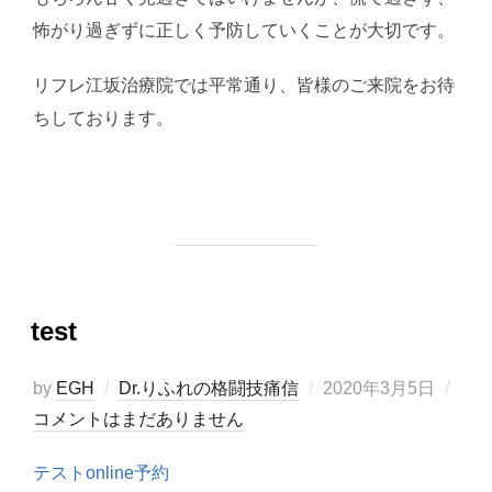
怖がり過ぎずに正しく予防していくことが大切です。
リフレ江坂治療院では平常通り、皆様のご来院をお待
ちしております。
test
投
by
EGH
Dr.りふれの格闘技痛信
2020年3月5日
稿
コメントはまだありません
日:
テストonline予約