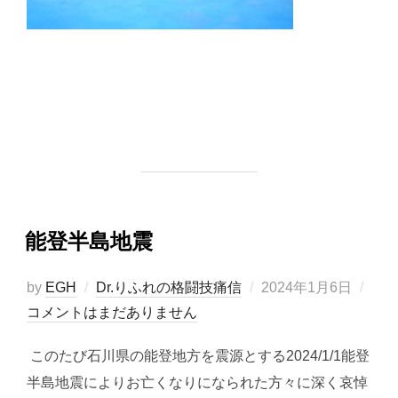
能登半島地震
投
by
EGH
Dr.りふれの格闘技痛信
2024年1月6日
稿
コメントはまだありません
日:
このたび石川県の能登地方を震源とする2024/1/1能登
半島地震によりお亡くなりになられた方々に深く哀悼