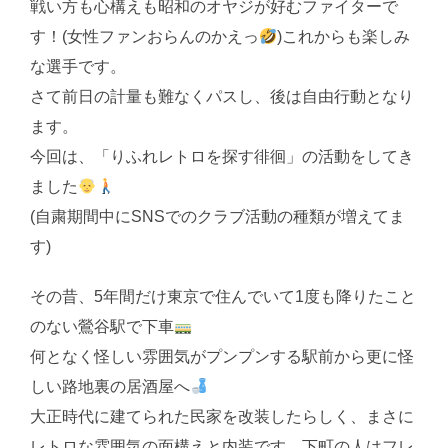
戦い方も心構えも昭和のオヤジが好むファイターで
す！(女性ファンおらんのかえっ
)これからも楽しみ
な選手です。
さて前日の計量も難なくパスし、後は自由行動となり
ます。
今回は、「りふれレトロを探す徘徊」の活動をしてき
ました
(自粛期間中にSNSでのクラブ活動の種類が増えてま
す)
その昔、5年間だけ東京で住んでいて1度も降りたこと
のない鶯谷駅で下車
何となく怪しい雰囲気がプンプンする駅前から更に怪
しい路地裏の居酒屋へ
大正時代に建てられた民家を改装したらしく、まさに
レトロな雰囲気の面構えと内装です。下町の人はフレ