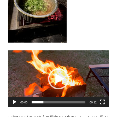
動
画
プ
レ
ー
ヤ
ー
00:00
00:12