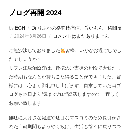
ブログ再開 2024
by
EGH
Dr.りふれの格闘技痛信
、
旨いもん
、
格闘技
投
2024年3月26日
コメントはまだありません
稿
ご無沙汰しておりました
皆様、いかがお過ごしでし
日:
たでしょうか？
リフレ江坂治療院は、皆様のご支援のお陰で大変だっ
た時期もなんとか持ちこた得ることができました。皆
様には、心より御礼申し上げます。自粛していた当ブ
ログも本日より”気まぐれに”復活しますので、宜しく
お願い致します。
無駄に大げさな報道や駄目なマスコミのため長引かさ
れた自粛期間もようやく抜け、生活も徐々に戻りつつ