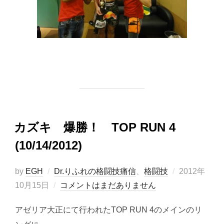
カズキ 爆勝！ TOP RUN 4
(10/14/2012)
投
by
EGH
Dr.りふれの格闘技痛信
、
格闘技
2012年
稿
10月15日
コメントはまだありません
日:
アゼリア大正にて行われたTOP RUN 4のメインのリ