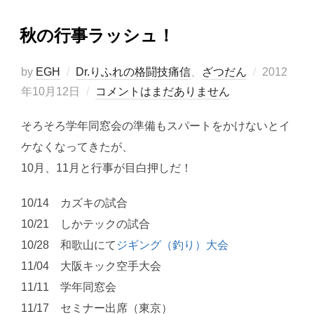
秋の行事ラッシュ！
投
by
EGH
Dr.りふれの格闘技痛信
、
ざつだん
2012
稿
年10月12日
コメントはまだありません
日:
そろそろ学年同窓会の準備もスパートをかけないとイ
ケなくなってきたが、
10月、11月と行事が目白押しだ！
10/14 カズキの試合
10/21 しかテックの試合
10/28 和歌山にて
ジギング（釣り）大会
11/04 大阪キック空手大会
11/11 学年同窓会
11/17 セミナー出席（東京）