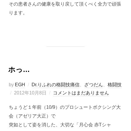
その患者さんの健康を取り戻して頂くべく全力で頑張
ります。
ホっ…
by
EGH
Dr.りふれの格闘技痛信
、
ざつだん
、
格闘技
投
2012年10月8日
コメントはまだありません
稿
ちょうど１年前（10/9）のプロシュートボクシング大
日:
会（アゼリア大正）で
突如として姿を消した、大切な「月心会 赤Tシャ