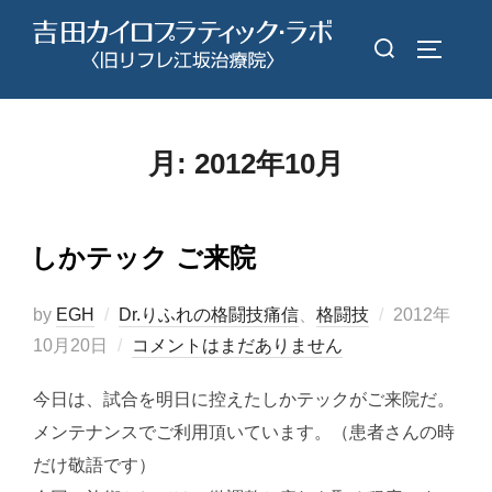
コ
検
ン
サイドバ
索
テ
対
ン
象:
ツ
月:
2012年10月
へ
ス
キ
しかテック ご来院
ッ
プ
投
by
EGH
Dr.りふれの格闘技痛信
、
格闘技
2012年
稿
10月20日
コメントはまだありません
日:
今日は、試合を明日に控えたしかテックがご来院だ。
メンテナンスでご利用頂いています。（患者さんの時
だけ敬語です）