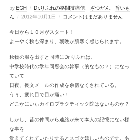
by
EGH
Dr.りふれの格闘技痛信
、
ざつだん
、
旨いも
投
ん
2012年10月1日
コメントはまだありません
稿
今日から１０月がスタート！
日:
よーやく秋も深まり、朝晩が肌寒く感じられます。
秋物の服を出すと同時にDr.りふれは、
中学校時代の学年同窓会の幹事（的なもの？）になっ
ていて
日夜、長文メールの作成を余儀なくされている。
うぅ、疲れ目で目が痛い！
どこかにいぃカイロプラクティック院はないものか？
しかし、昔の仲間から連絡が来て本人の記憶にない様
な事を
覚えてくれていたりするとスゴク嬉しいものです。あ