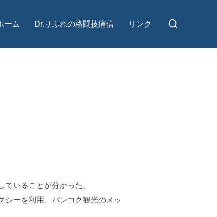
検
ホーム
Dr.りふれの格闘技痛信
リンク
索
対
象:
していることが分かった。
クシーを利用。バンコク観光のメッ