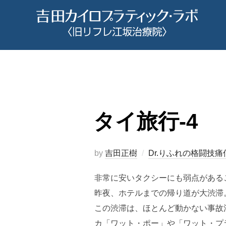
コ
ン
テ
ン
ツ
へ
ス
キ
タイ旅行-4
ッ
プ
by
吉田正樹
Dr.りふれの格闘技痛
非常に安いタクシーにも弱点がある
昨夜、ホテルまでの帰り道が大渋滞
この渋滞は、ほとんど動かない事故
カ「ワット・ポー」や「ワット・プ