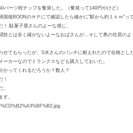
0バーツ程チップを奮発した。（奮発って140円やけど）
国後BOONのＨＰにて確認したら確かに”駅から約１ｋｍ”っ
だ！.駄菓子屋さんのよーな感じ。
闘技とは全く縁がないよーなおばさんが…そして奥の住居のよ
わせてもらったが、S水さんのパンチに耐えれたので合格とし
メーカーなのでトランクスなども購入しておいた。
分かってくれるだろうか？数人？
だ！
だ。
ます。