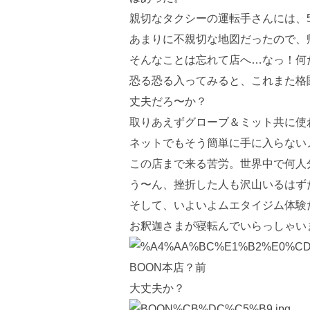
親切なタクシーの運転手さんには、5
あまりに不親切な地図だったので、帰
そんなことは忘れて店へ…なっ！何
恐る恐る入ってみると、これまた格
丈夫だろ〜か？
取りあえずグローブ＆ミット共に使
ネットでもそう簡単に手に入らない
この店まで来る苦労。世界中で何人
う〜ん、挫折した人も沢山いるはず
そして、いよいよムエタイジム体験
お釈迦さまが寝転んでいらっしゃい
BOON本店？前
大丈夫か？