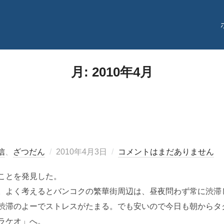
月:
2010年4月
投
信
、
ざつだん
2010年4月3日
コメントはまだありません
稿
ことを発見した。
日:
。よく考えるとバンコクの繁華街周辺は、昼夜問わず常に渋滞
渋滞のよーでストレスがたまる。でも安いので今日も朝からタ
ラケオ」へ。