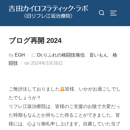
コ
検
ン
サイドバ
索
テ
対
ン
象:
ツ
ブログ再開 2024
へ
ス
by
EGH
に
Dr.りふれの格闘技痛信
、
旨いもん
、
格
キ
投
闘技
on
2024年3月26日
ッ
稿
プ
日:
ご無沙汰しておりました
皆様、いかがお過ごしでし
たでしょうか？
リフレ江坂治療院は、皆様のご支援のお陰で大変だっ
た時期もなんとか持ちこた得ることができました。皆
様には、心より御礼申し上げます。自粛していた当ブ