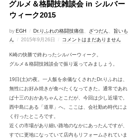
グルメ＆格闘技雑談会 in シルバー
ウィーク2015
by
EGH
Dr.りふれの格闘技痛信
、
ざつだん
、
旨いも
投
ん
2015年9月26日
コメントはまだありません
稿
K崎の快勝で終わったシルバーウィーク。
日:
グルメ＆格闘技雑談会で振り返ってみましょう。
19日(土)の夜。一人飯を余儀なくされたDr.りふれは、
無性にお好み焼きが食べたくなってきた。通常であれ
ば十三のおかあちゃんとこだが、今回は少し近場で。
西中島にある「道草」へ。ここは、会社勤め時代によ
く行ったところです。
近くの市場があり細い路地のなかにあったんですが、
すでに更地になっていて店内もリフォームされていま