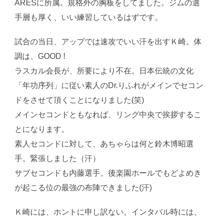
ARESに所属。規格外の胸板をしてました。ジムの選
手層も厚く、いい練習しているはずです。
試合の当日、アップでは速攻でいい汗を出すＫ崎。体
調は、GOOD !
ラスカル会長が、所要により不在。日本伝統の文化
「年功序列」に従い素人のDr.りふれがメインでセコン
ドをさせて頂くことになりました(笑)
メインセコンドともなれば、リング中央で挨拶するこ
とになります。
素人セコンドに対して、あちゃらは何と鈴木博昭選
手。緊張しました（汗）
サブセコンドも内藤選手。後楽園ホールでもどよめき
が起こる位の最強の布陣できました(汗)
Ｋ崎には、ホントに申し訳ない。インタバル時には、