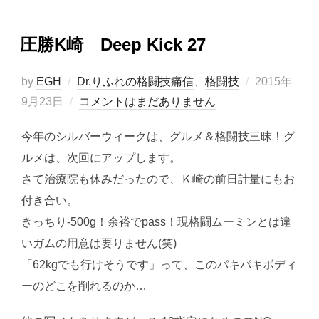
圧勝K崎 Deep Kick 27
投
by
EGH
Dr.りふれの格闘技痛信
、
格闘技
2015年
稿
9月23日
コメントはまだありません
日:
今年のシルバーウィークは、グルメ＆格闘技三昧！グ
ルメは、次回にアップします。
さて治療院も休みだったので、Ｋ崎の前日計量にもお
付き合い。
きっちり-500g！余裕でpass！現格闘ムーミンとは違
いガムの用意は要りません(笑)
「62kgでも行けそうです」って、このパキパキボディ
ーのどこを削れるのか…