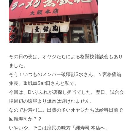
その日の夜は、オヤジたちによる格闘技雑談会もあり
ました。
そう！いつものメンバー破壊獣S水さん、Ｎ宮格痛編
集長、重戦車Salt田さんと私で。
今回は、Dr.りふれが店探し担当でした。翌日、試合会
場周辺の環境より焼肉は避けれません。
なのでお寿司に。出費の多いオヤジたちは給料日前で
回転寿司か？？
いやいや、そこは庶民の味方「縄寿司 本店へ」