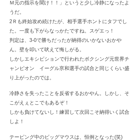
Ｍ元の指示を聞け！！」というと少し冷静になったよ
うだ。
2Ｒも終始攻め続けたが、相手選手ホントにタフでし
た。一度も下がらなっかたですね。スゲエっ！
判定は、3-0で勝ちだったが納得のいかないおかや
ん。壁を叩いて吠えて悔しがる。
しかしエキシビションで行われたボクシング元世界チ
ャンピオン イーグル亰和選手の試合と同じくらい盛
り上がったのでは。
冷静さを失ったことを反省するおかやん。しかし、そ
こがえぇとこでもあるぞ！
しかも負けてないし！練習して次回こそ納得いく試合
しよ！
テーピング中のビッグマウスは、恒例となった(笑)