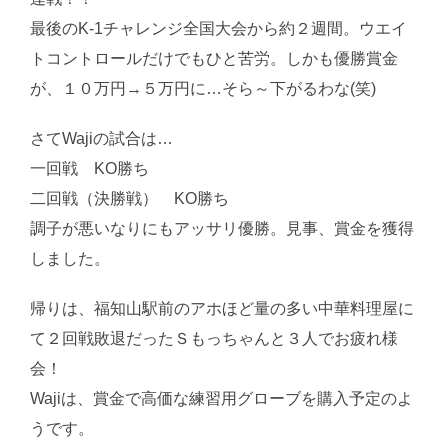
最後のK-1チャレンジ全国大会から約２週間。ウエイ
トコントロールだけでもひと苦労。しかも優勝賞金
が、１０万円→５万円に…そら～下がるわな(笑)
さてWajiの試合は…
一回戦 KO勝ち
二回戦（決勝戦） KO勝ち
調子が悪いなりにもアッサリ優勝。見事、賞金を獲得
しました。
帰りは、福知山駅前のアホほど量の多い中華料理屋に
て２回戦敗退だったＳもっちゃんと３人でお疲れ様
会！
Wajiは、賞金で高価な練習用グローブを購入予定のよ
うです。