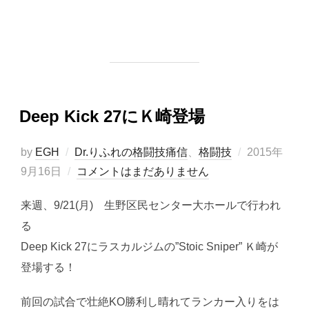
Deep Kick 27にＫ崎登場
投
by
EGH
Dr.りふれの格闘技痛信
、
格闘技
2015年
稿
9月16日
コメントはまだありません
日:
来週、9/21(月) 生野区民センター大ホールで行われ
る
Deep Kick 27にラスカルジムの”Stoic Sniper” Ｋ崎が
登場する！
前回の試合で壮絶KO勝利し晴れてランカー入りをは