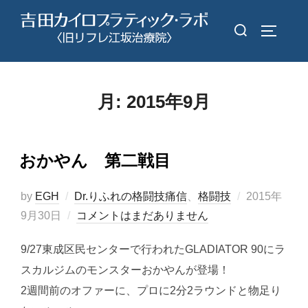
コ
検
ン
サイドバ
索
テ
対
ン
象:
ツ
月:
2015年9月
へ
ス
キ
おかやん 第二戦目
ッ
プ
投
by
EGH
Dr.りふれの格闘技痛信
、
格闘技
2015年
稿
9月30日
コメントはまだありません
日:
9/27東成区民センターで行われたGLADIATOR 90にラ
スカルジムのモンスターおかやんが登場！
2週間前のオファーに、プロに2分2ラウンドと物足り