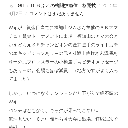
投
by
EGH
Dr.りふれの格闘技痛信
、
格闘技
2015年
稿
9月2日
コメントはまだありません
日:
Wajiが、賞金目当てに福知山ジムさん主催のＳＢアマ
チュア賞金トーナメントに出場。福知山のアマ大会と
いえども元ＳＢチャンピオンの金井選手のライトガチ
のエキシビションあり～の元Ｋ-1戦士佐竹さん講演あ
りーの元プロレスラーの小橋選手もビデオメッセージ
もあり～の。会場もほぼ満員。（地方ですがよく入っ
てました）
しかし、いつになくテンションだだ下がりで絶不調の
Waji !
パンチはともかく、キックが乗ってこない…
無理もない。６月中旬から４大会に出場。連戦に次ぐ
連戦！！