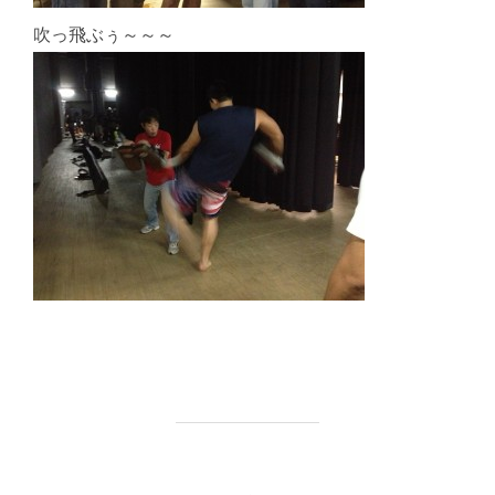
吹っ飛ぶぅ～～～