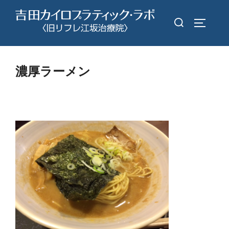
コ
検
ン
サイドバ
索
テ
対
ン
象:
ツ
濃厚ラーメン
へ
ス
キ
ッ
プ