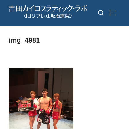
コ
検
ン
サイドバ
索
テ
対
ン
象:
ツ
img_4981
へ
ス
キ
ッ
プ