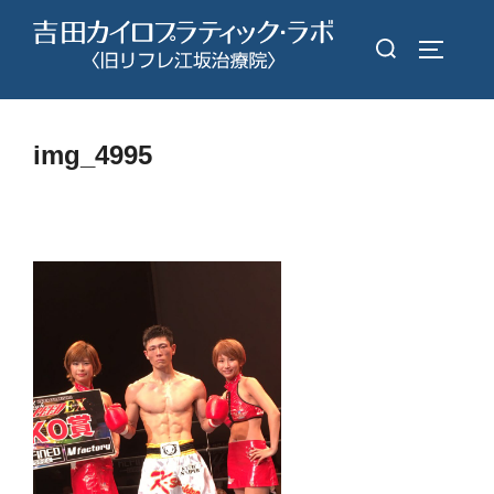
コ
検
ン
サイドバ
索
テ
対
ン
象:
ツ
img_4995
へ
ス
キ
ッ
プ