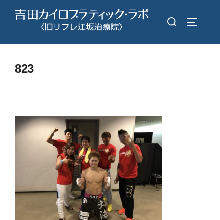
コ
検
ン
サイドバ
索
テ
対
ン
象:
ツ
823
へ
ス
キ
ッ
プ