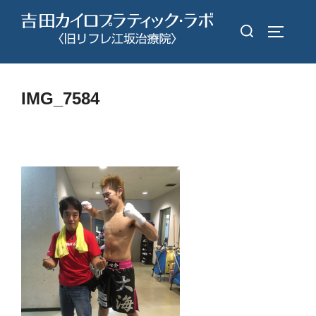
コ
検
ン
サイドバ
索
テ
対
ン
象:
ツ
IMG_7584
へ
ス
キ
ッ
プ