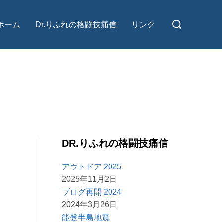
検
ホーム
Dr.りふれの格闘技痛信
リンク
索
対
象:
DR.りふれの格闘技痛信
アウトドア 2025
2025年11月2日
ブログ再開 2024
2024年3月26日
能登半島地震