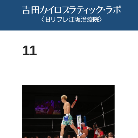
コ
ン
テ
ン
ツ
11
へ
ス
キ
ッ
プ