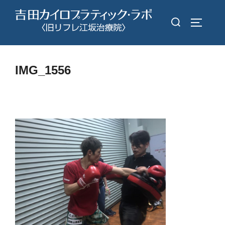
コ
検
ン
サイドバ
索
テ
対
ン
象:
ツ
IMG_1556
へ
ス
キ
ッ
プ