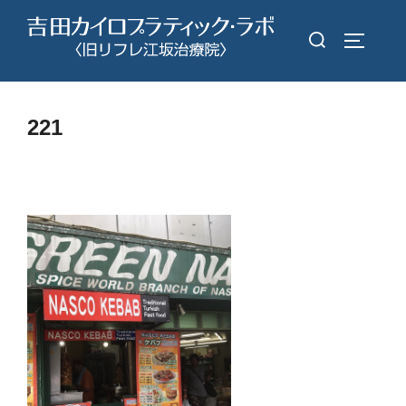
コ
検
ン
サイドバ
索
テ
対
ン
象:
ツ
221
へ
ス
キ
ッ
プ