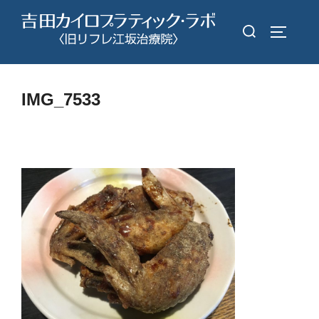
コ
検
ン
サイドバ
索
テ
対
ン
象:
ツ
IMG_7533
へ
ス
キ
ッ
プ