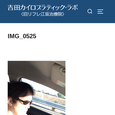
コ
検
ン
サイドバ
索
テ
対
ン
象:
ツ
IMG_0525
へ
ス
キ
ッ
プ