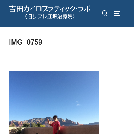
コ
検
ン
サイドバ
索
テ
対
ン
象:
ツ
IMG_0759
へ
ス
キ
ッ
プ