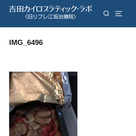
コ
検
ン
サイドバ
索
テ
対
ン
象:
ツ
IMG_6496
へ
ス
キ
ッ
プ