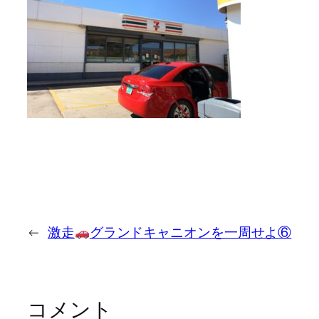
←
激走
グランドキャニオンを一周せよ⑥
コメント