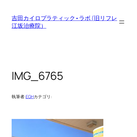
内
容
吉田カイロプラティック•ラボ (旧リフレ
を
江坂治療院）
ス
キ
ッ
プ
IMG_6765
執筆者:
EGH
カテゴリ: