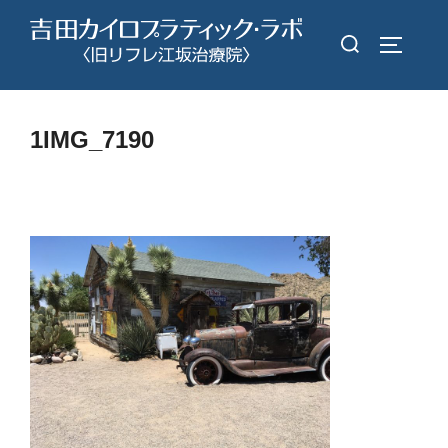
コ
検
ン
サイドバ
索
テ
対
ン
象:
ツ
1IMG_7190
へ
ス
キ
ッ
プ