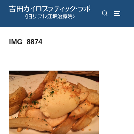
コ
検
ン
サイドバ
索
テ
対
ン
象:
ツ
IMG_8874
へ
ス
キ
ッ
プ