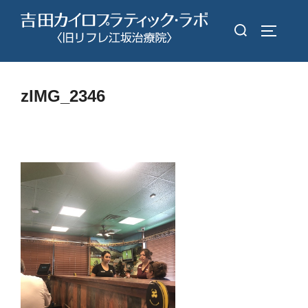
コ
検
ン
サイドバ
索
テ
対
ン
象:
ツ
zIMG_2346
へ
ス
キ
ッ
プ