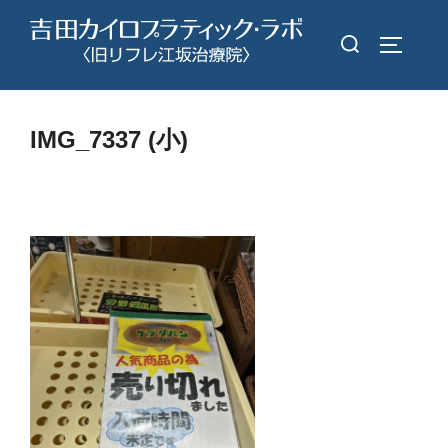
コ
検
ン
サイドバ
索
テ
対
ン
象:
ツ
IMG_7337 (小)
へ
ス
キ
ッ
プ