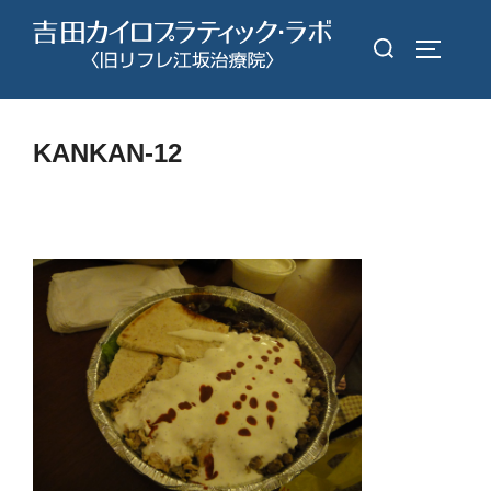
コ
検
ン
サイドバ
索
テ
対
ン
象:
ツ
KANKAN-12
へ
ス
キ
ッ
プ