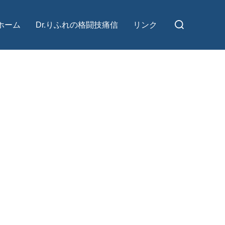
検
ホーム
Dr.りふれの格闘技痛信
リンク
索
対
象: