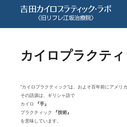
コ
ン
テ
ン
ツ
へ
カイロプラクティ
ス
キ
ッ
プ
“カイロプラクティック”は、およそ百年前にアメリ
その語源は、ギリシャ語で
カイロ
『手』
プラクティック
『技術』
を意味しています。