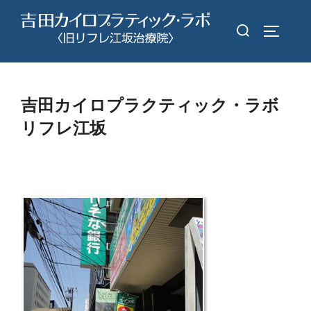
コ
検
ン
サイドバ
索
テ
対
ン
象:
ツ
吉田カイロプラクティック・ラボ
へ
リフレ江坂
ス
キ
ッ
プ