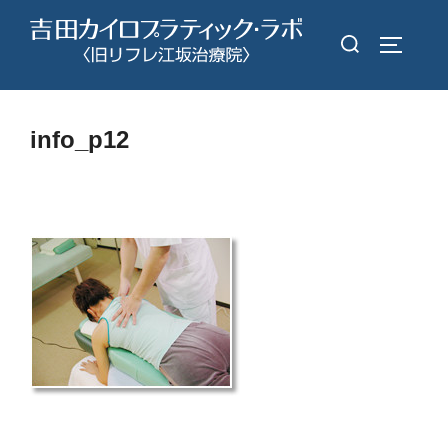
コ
検
ン
サイドバ
索
テ
対
ン
象:
ツ
info_p12
へ
ス
キ
ッ
プ