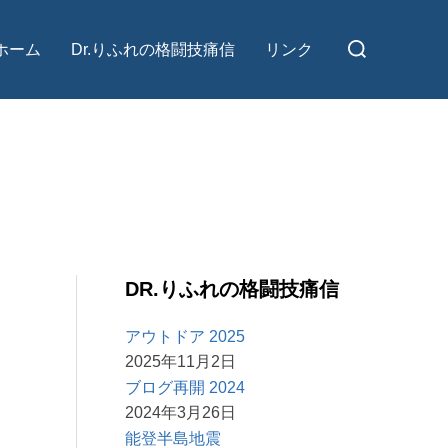
検
ホーム
Dr.りふれの格闘技痛信
リンク
索
対
象:
DR.りふれの格闘技痛信
アウトドア 2025
2025年11月2日
ブログ再開 2024
2024年3月26日
能登半島地震