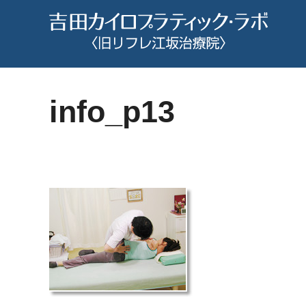
コ
ン
テ
ン
ツ
info_p13
へ
ス
キ
ッ
プ