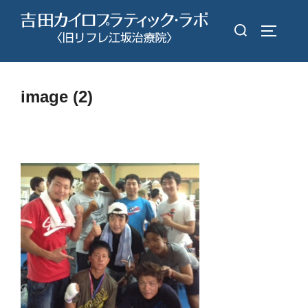
コ
検
ン
サイドバ
索
テ
対
ン
象:
ツ
image (2)
へ
ス
キ
ッ
プ