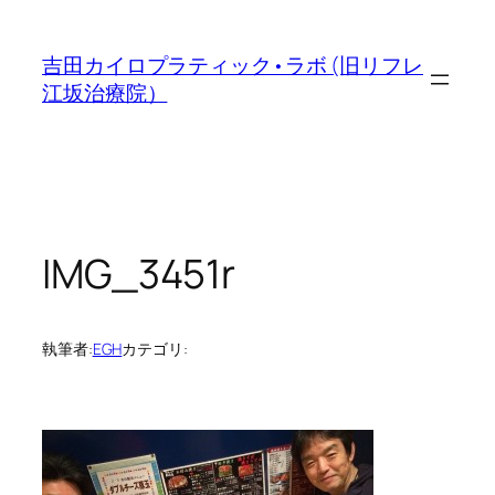
内
容
吉田カイロプラティック•ラボ (旧リフレ
を
江坂治療院）
ス
キ
ッ
プ
IMG_3451r
執筆者:
EGH
カテゴリ: