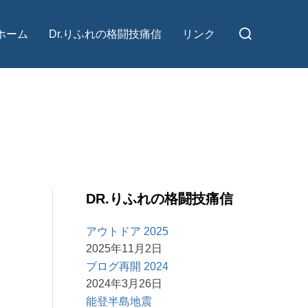
検
ホーム
Dr.りふれの格闘技痛信
リンク
索
対
象:
DR.りふれの格闘技痛信
アウトドア 2025
2025年11月2日
ブログ再開 2024
2024年3月26日
能登半島地震