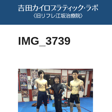
コ
ン
テ
ン
ツ
IMG_3739
へ
ス
キ
ッ
プ