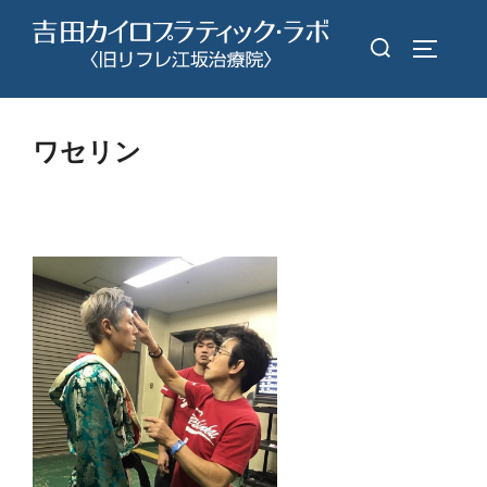
コ
検
ン
サイドバ
索
テ
対
ン
象:
ツ
ワセリン
へ
ス
キ
ッ
プ