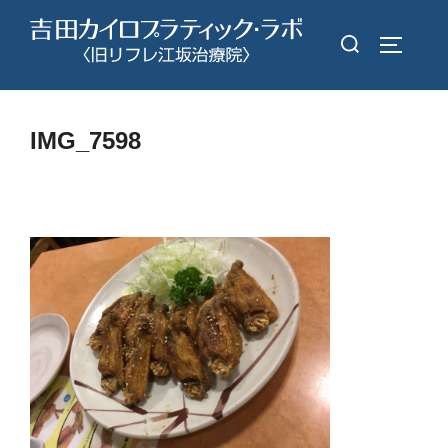
コ
検
ン
サイドバ
索
テ
対
ン
象:
ツ
IMG_7598
へ
ス
キ
ッ
プ