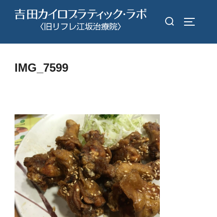
コ
検
ン
サイドバ
索
テ
対
ン
象:
ツ
IMG_7599
へ
ス
キ
ッ
プ