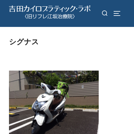
コ
検
ン
サイドバ
索
テ
対
ン
象:
ツ
シグナス
へ
ス
キ
ッ
プ