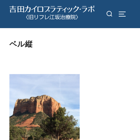
コ
検
ン
サイドバ
索
テ
対
ン
象:
ツ
ベル縦
へ
ス
キ
ッ
プ