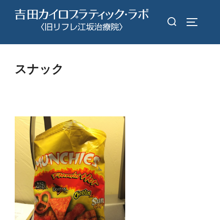
コ
検
ン
サイドバ
索
テ
対
ン
象:
ツ
スナック
へ
ス
キ
ッ
プ