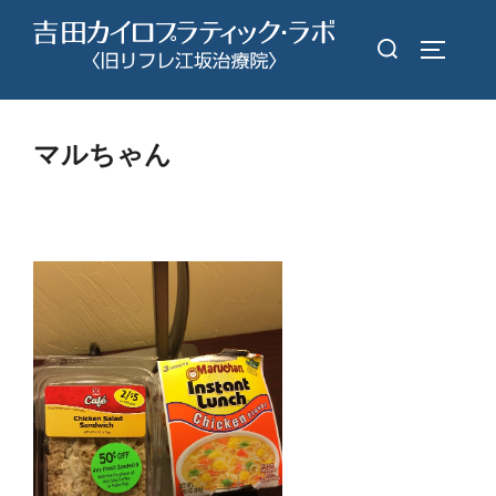
コ
検
ン
サイドバ
索
テ
対
ン
象:
ツ
マルちゃん
へ
ス
キ
ッ
プ