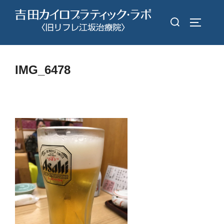
コ
検
ン
サイドバ
索
テ
対
ン
象:
ツ
IMG_6478
へ
ス
キ
ッ
プ