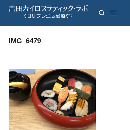
コ
検
ン
サイドバ
索
テ
対
ン
象:
ツ
IMG_6479
へ
ス
キ
ッ
プ