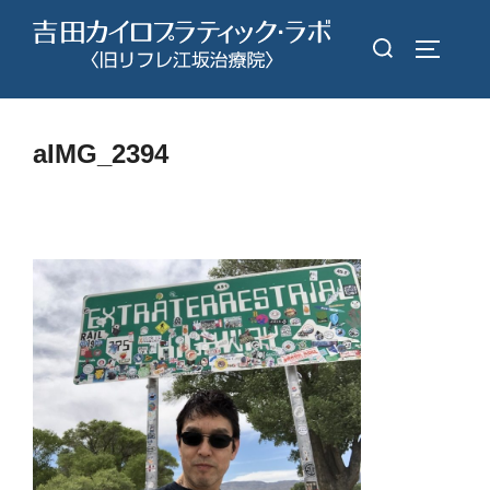
コ
検
ン
サイドバ
索
テ
対
ン
象:
ツ
aIMG_2394
へ
ス
キ
ッ
プ