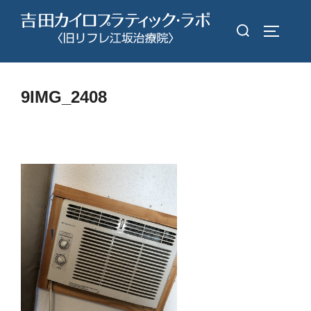
コ
検
ン
サイドバ
索
テ
対
ン
象:
ツ
9IMG_2408
へ
ス
キ
ッ
プ