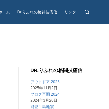
検
ホーム
Dr.りふれの格闘技痛信
リンク
索
対
象:
DR.りふれの格闘技痛信
アウトドア 2025
2025年11月2日
ブログ再開 2024
2024年3月26日
能登半島地震