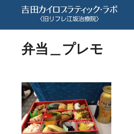
コ
ン
テ
ン
ツ
弁当＿プレモ
へ
ス
キ
ッ
プ