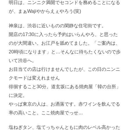
明日は、ニンニク満開でセコンドを務めることになる
が、まぁWajiやからえぇやろう(笑)
神泉は、渋谷に近いものの閑静な住宅街です。
開店の17:30に入ったら予約はいらんやろ、と思った
のが大間違い。お江戸を舐めてました。「ご案内は、
20時頃になります」と…そんなに待ちたくないので歩
いて渋谷へ。
お目当ての店は行けませんでしたが、この日のニンニ
クモードは変えれません
徘徊すること30分。道玄坂にある焼肉屋「韓の台所」
に決定。
やっぱ東京の人は、お洒落です。赤ワインを飲んでる
率の高いこと。ここ焼肉屋でっせ…
塩ねぎタン、塩てっちゃんともに肉のレベル高かった