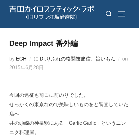
コ
検
ン
サイドバ
索
テ
対
ン
象:
ツ
Deep Impact 番外編
へ
ス
投
by
EGH
に
Dr.りふれの格闘技痛信
、
旨いもん
on
キ
稿
2015年6月28日
ッ
日:
プ
今回の遠征も前日に前のりでした。
せっかくの東京なので美味しいものをと調査していた
店へ
井の頭線の神泉駅にある「Garlic Garlic」というニン
ニク料理屋。