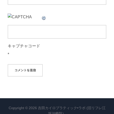
キャプチャコード
*
Copyright © 2026 吉田カイロプラティック•ラボ (旧リフレ江
坂治療院）