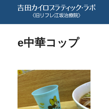
コ
ン
テ
ン
ツ
へ
e中華コップ
ス
キ
ッ
プ