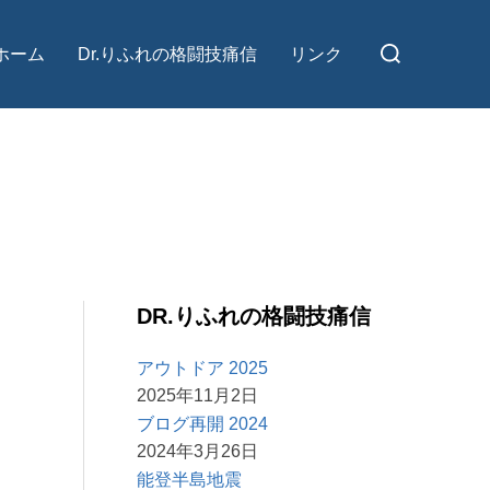
検
ホーム
Dr.りふれの格闘技痛信
リンク
索
対
象:
DR.りふれの格闘技痛信
アウトドア 2025
2025年11月2日
ブログ再開 2024
2024年3月26日
能登半島地震