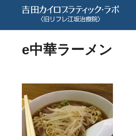
コ
ン
テ
ン
ツ
e中華ラーメン
へ
ス
キ
ッ
プ