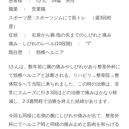
患者様 ： Iさん 39歳 男性
職業 ： 営業職
スポーツ歴 : スポーツジムにて筋トレ （週3回程
度）
症状 ： 右肩から腕-指の先までのしびれと痛み
痛み・しびれのレベル(10段階) ： “7”
既往歴 ： 頸椎ヘルニア
Iさんは、数年前に腕の痛みやしびれがあり整形外科に
て頸椎ヘルニアと診断される。リハビリ→整骨院→整
体院をへて当院に来られました。この時の治療は、非
常にスムーズに行き3回ほどの治療で痛みはかなり軽
減し、2-3週間程で治療を終えた経緯があります。
今回も同様に右側の腕にしびれや痛みが出て、整形外
科にてヘルニア時と同様の痛み止めと筋肉を和らげる