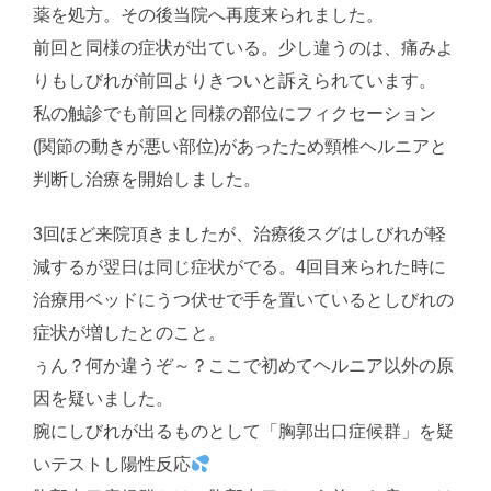
薬を処方。その後当院へ再度来られました。
前回と同様の症状が出ている。少し違うのは、痛みよ
りもしびれが前回よりきついと訴えられています。
私の触診でも前回と同様の部位にフィクセーション
(関節の動きが悪い部位)があったため頸椎ヘルニアと
判断し治療を開始しました。
3回ほど来院頂きましたが、治療後スグはしびれが軽
減するが翌日は同じ症状がでる。4回目来られた時に
治療用ベッドにうつ伏せで手を置いているとしびれの
症状が増したとのこと。
ぅん？何か違うぞ～？ここで初めてヘルニア以外の原
因を疑いました。
腕にしびれが出るものとして「胸郭出口症候群」を疑
いテストし陽性反応