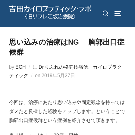
コ
検
ン
サイドバ
索
テ
対
ン
象:
ツ
思い込みの治療はNG 胸郭出口症
へ
候群
ス
キ
by
EGH
に
Dr.りふれの格闘技痛信
、
カイロプラク
ッ
投
ティック
on
2019年5月27日
プ
稿
日:
今回は、治療にあたり思い込みや固定観念を持っては
ダメだと反省した経験をアップします。ということで
胸郭出口症候群という症例を紹介させて頂きます。