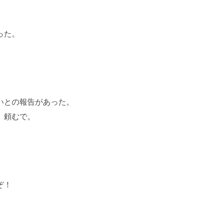
った。
いとの報告があった。
、頼むで。
ぞ！