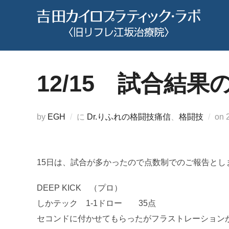
コ
ン
テ
ン
ツ
12/15 試合結
へ
ス
キ
by
EGH
に
Dr.りふれの格闘技痛信
、
格闘技
on
ッ
プ
15日は、試合が多かったので点数制でのご報告とし
DEEP KICK （プロ）
しかテック 1-1ドロー 35点
セコンドに付かせてもらったがフラストレーションが