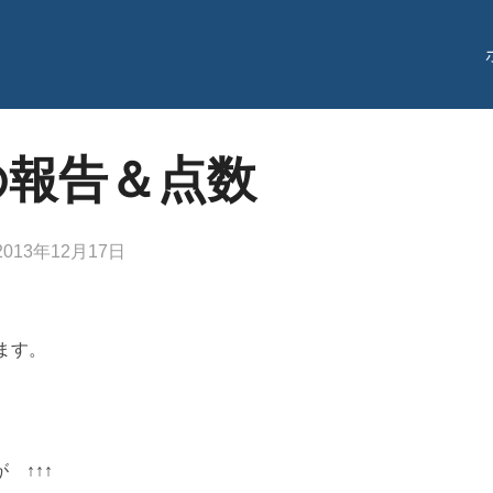
果の報告＆点数
投
2013年12月17日
稿
日:
ます。
 ↑↑↑