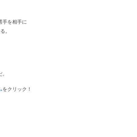
選手を相手に
する。
だ。
ム
をクリック！